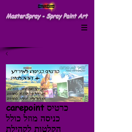
MasterSpray - Spray Paint Art
carepoint כרטיס
כניסה מוזל כולל
הקלטות לקהילת