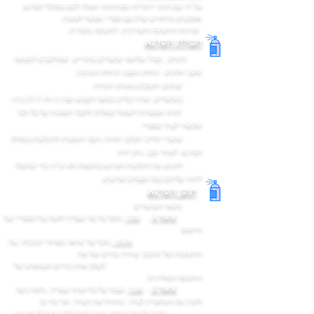
על ידי טכניקות ייחודיות שפיתחתי ואגלה לכם במהלך הסדנא,
אפקטים מיוחדים שרק עם ספריי אפשר לעשות
ופיתוח החשיבה היצירתית, לחשיבה מקורית.
תכולת הסדנא
הקורס , מכיל שלושה שיעורים עיקריים, שמורכבים למעשה
משני חלקים , החלק הטכני והחלק האימוני.
שניהם
חשובים באותה המידה.
בשיעורים, שיהיו בלייב במשך השבוע שבין ה-19 ל-25 ביוני,
תהיה אפשרות לשאול שאלות ולקבל תשובות על כל דבר
שקשור לציור בספריי.
שיעורי הלייב יוקלטו ותהיה גישה חופשית להקלטות במהלך
הסדנא. לאחר מכן, ניתן יהיה
לרכוש את הקלטות הסדנא בתוספת 49 ש"ח
כדי שתוכלו
לחזור עליהם כמה פעמים שרוצים.
תוכן הסדנא
נושאי השיעורים
שיעור 1
-
טכני:
נלמד כל מה שצריך לדעת על הספריי ועל
הריסוס
אימון :
נדבר על יציאה מאיזור 'הניכות', על
החשיבות של תחביב יצירתי בחיים ועל איך
לשלב אותו בחיים העמוסים של
התקופה המודרנית
שיעור 2
-
טכני:
נעבור על כל הציוד שצריך, נלמד כיצד
להכין את המחברת לציור, ונתחיל את הציור, תוך כדי כך
נלמד על טקסטורות,
ואני אראה לכם כיצד ליצור את