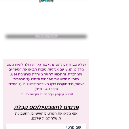
(באחריות)
מלאו את הטופס ומיד תועברו לדף מאובטח לתשלום ,
לאחר התשלום,
גשו לתיבת הדואר האלקטרוני שלכם
אמור לחכות לכם שם מייל ממני ובו אני מאשר שנרשמתם
ומסביר לכם למה להתכונן וכיצד.
יש לי קופון הנחה
יש לך קופון הנחה ? לוחצים פה:
נפלא שבחרתם להשתתף בסדנא. זה הולך להיות ממש
מדליק. תגיעו עם אנרגיות טובות תביאו את הספריים
והמחברת, ותתכוננו לחוויה מיוחדת ומרוממת נפש.
בינתיים מלאו את הפרטים וליחצו על הכפתור
הצהוב,ומיד תועברו לדף מאובטח לתשלום על הסדנא
(בסך 149 ש"ח)
(אם יש לך קופון אקסקלוסיבי, הזן אותו בפנים).
פרטים לחשבונית/מס קבלה
אנא מלאו את הפרטים האישיים, החשבונית
תישלח למייל שלכם.