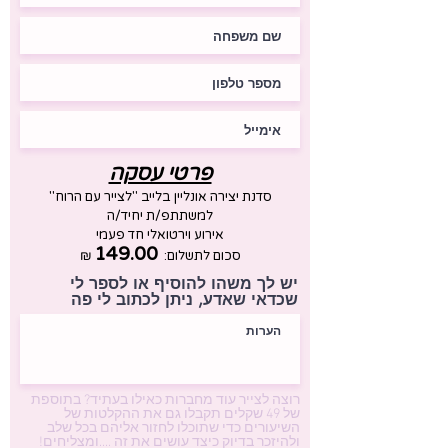
פרטי עסקה
סדנת יצירה אונליין בלייב "לצייר עם הרוח"
למשתתפ/ת יחיד/ה
אירוע וירטואלי חד פעמי
149.00
סכום לתשלום:
₪
יש לך משהו להוסיף או לספר לי
שכדאי שאדע, ניתן לכתוב לי פה
רוצה לצייר עוד מחברות כאילו בעתיד? בתוספת
של 49 שקלים תקבלו גם את ההקלטות של
השיעורים כדי שתוכלו לחזור אליהם בכל שלב
ולהיזכר בדיוק כיצד עושים את זה ....ומצליחים!