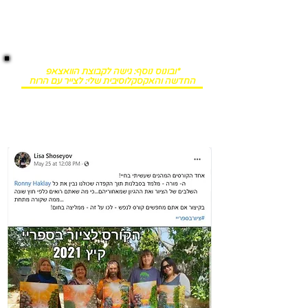
שיעור שכולו השראה.
ומדריך מעשי מרוכז שינחה אותך בחיבור למקור
השראה, ילמד אותך מהיכן לשאוב את הרעיונות מה
לצייר והיכן למצוא את המוטיבציה לצאת לצייר
*ובונוס נוסף: גישה לקבוצת הוואצאפ
החדשה והאקסקלוסיבית שלי: לצייר עם הרוח
קבוצת הוואצאפ האקסקלוסיבית שלי שבה אני ואתם יחד נהיה משפחה,
ונשתף אחד את השני ביצירות שלנו (לא רק ספריי) , נפרגן ונתמוך בתהליך
וכמובן נשתף בטיפים, רעיונות, המלצות (גם אני אשתף מניסיוני כמובן)
ליצירת יצירות אמנות וחיים בריאים ומאוזנים עם המון השראה.