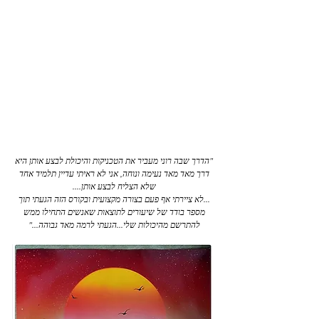
בוגר הקורס לציור בספריי: איל שריג
"הדרך שבה רוני מעביר את הטכניקות והיכולת לבצע אותן היא
דרך מאד מאד נעימה ונוחה, אני לא ראיתי עדיין תלמיד אחד
שלא הצליח לבצע אותן....
...לא ציירתי אף פעם בצורה מקצועית ובקורס הזה הגעתי תוך
מספר בודד של שיעורים לתוצאות שאנשים התחילו ממש
להתרשם מהיכולות שלי...הגעתי לרמה מאד גבוהה..."