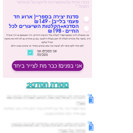
בחרו אחת מהאפשרויות וליחצו על הכפתור
הסגול:
*
סדנת יצירה בספריי( ארוע חד
פעמי בלייב) - ₪149
הסדנא+הקלטות השיעורים לכל
החיים - ₪198
אני מאשר/ת לרוני מאסטרספריי לשלוח אליי הודעות ודיוורים. דרך וואטסאפ או דרך אימייל.
ורוני ,מהצד שלו מתחייב לשלוח לך תוכן מעולה ורלבנטי, כמו כן מתחייב גם לא לתת את כתובת
המייל שלכם
לאף אחד ולאף מוסד ולא לעשות בזה שום שימוש מסחרי או שימוש שאינו הולם
אני מסכים/ אני
מסכימה
אני בפנים! כבר מת לצייר ביחד
מטרת הסדנא:
הקניית ידע פרקטי בכל הנוגע לעבודה נכונה עם
ספריי
כיצד הספריי בנוי, איך נכון להחזיק אותו, לנוע איתו, כיצד ממלאים
צבע אחיד, כיצד משלבים צבעים...
הקניית כלים ורעיונות מקוריים לעיצוב בטאץ׳
מיוחד של ספריי