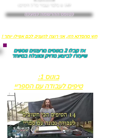
149 ₪ בלבד (עבור כל 3 הימים)​
לטופס ההרשמה למעלה
חוץ מהסדנא הזו, אני רוצה להעניק לכם אפילו יותר !
אז קבלו 2 בונוסים מרעננים נוספים
שיעזרו לביצוע מדויק ומוצלח במיוחד
בונוס 1:
טיפים לעבודה עם הספריי