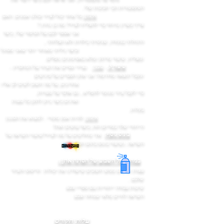
הטקסטורות הכי חביבות שלי.
אימון:
כל אחד יכול לצייר וכולנו אמנים. האם
צריך כשרון מיוחד כדי להצליח לצייר? מה כן נחוץ ?
אני אספר לכם על הסיפור שלי, כיצד
התחלתי בנקודה, שניסיתי בילדות ולא הצלחתי ,
וכיצד גיליתי מאוחר יותר שאני מסוגל
ומצליח, שיעור מרתק ומלא באסימונים נופלים.
שיעור 3
-
טכני:
נצייר ונסיים את הציור על המחברת -
ונקבל תוצאה מדהימה! אני אתן הסברים על פינישים
אחרונים, על מה חשוב לשים לב אליו
כדי לקבל ציור מגומר להפליא , גם אדבר על טעויות,
ואדגים כיצד ניתן לתקן כל טעות
בקלות.
אימון:
להיות אמן מקורי . למצוא את הסגנון
הייחודי שלך במדיום הזה, כיצד עושים זאת?
בונוס נוסף
:
איך מחליטים על מה לצייר?שיעור השראה על
השראה. (שיעור בונוס בתום הסדנא)
במהלך כל השבוע של הסדנה אתן :
עצות וטיפים ממש חשובים שישדרגו את יכולות הריסוס והציור
שלכם .
שיטות עבודה ייחודיות עם ספריי צבע
השראה לחיים מלאי שמחה וצבע
עלות הקורס​